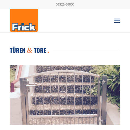
06321-88000
TÜREN
TORE
.
&